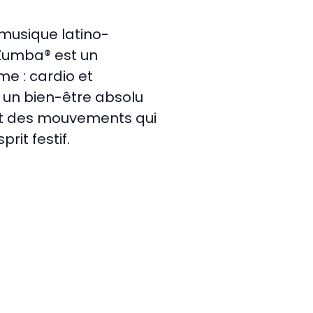
 musique latino-
 Zumba® est un
e : cardio et
et un bien-être absolu
ant des mouvements qui
rit festif.