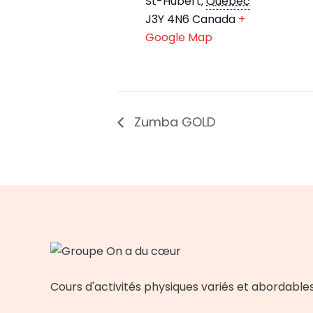
St-Hubert
,
Québec
J3Y 4N6
Canada
+
Google Map
Zumba GOLD
Cours d'activités physiques variés et abordable