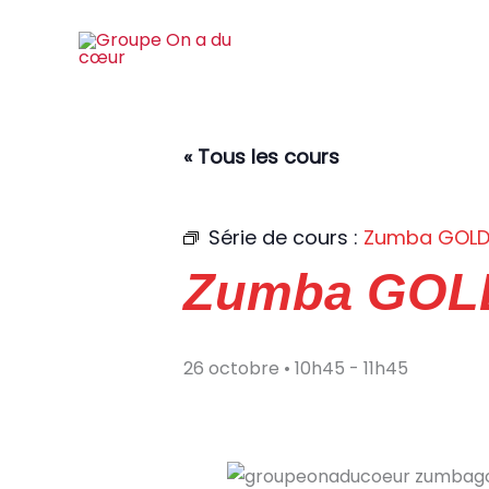
Aller
au
contenu
« Tous les cours
Série de cours :
Zumba GOL
Zumba GOL
26 octobre • 10h45
-
11h45