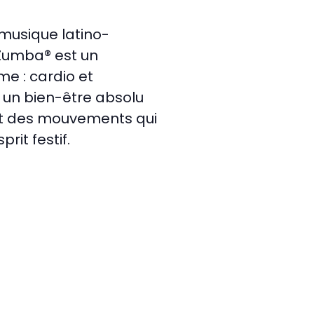
 musique latino-
 Zumba® est un
e : cardio et
et un bien-être absolu
ant des mouvements qui
rit festif.