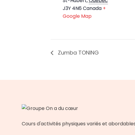
St-Hubert
,
Québec
J3Y 4N6
Canada
+
Google Map
Zumba TONING
Cours d'activités physiques variés et abordable