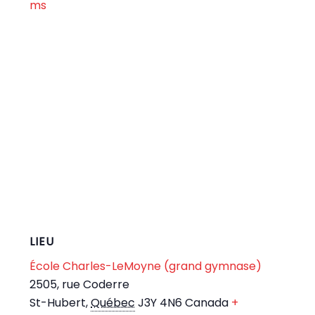
ms
LIEU
École Charles-LeMoyne (grand gymnase)
2505, rue Coderre
St-Hubert
,
Québec
J3Y 4N6
Canada
+