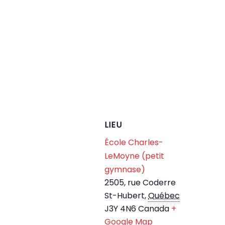
LIEU
École Charles-
LeMoyne (petit
gymnase)
2505, rue Coderre
St-Hubert
,
Québec
J3Y 4N6
Canada
+
Google Map