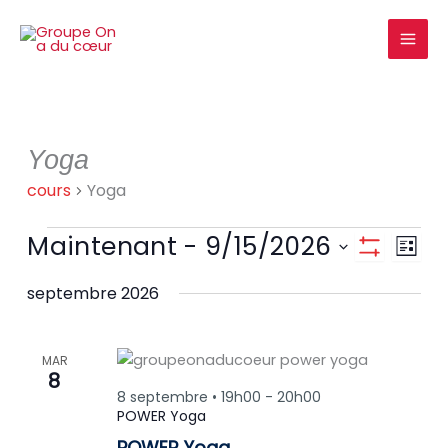
Aller
au
contenu
cours
Yoga
cours
Yoga
Maintenant
 - 
9/15/2026
Navigation
Navig
LISTE
Montrer
par
de
Sélectionnez
Les
consultation
vues
septembre 2026
une
Filtres
date.
cours
MAR
8
8 septembre • 19h00
-
20h00
POWER Yoga
POWER Yoga