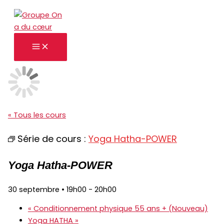
Aller
au
contenu
« Tous les cours
Série de cours :
Yoga Hatha-POWER
Yoga Hatha-POWER
30 septembre • 19h00
-
20h00
«
Conditionnement physique 55 ans + (Nouveau)
Yoga HATHA
»