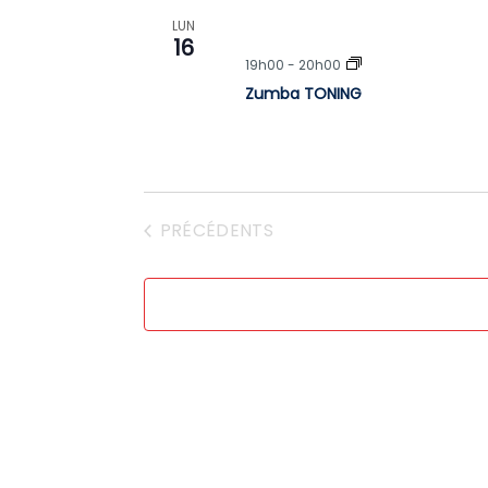
LUN
16
19h00
-
20h00
Zumba TONING
COURS
PRÉCÉDENTS