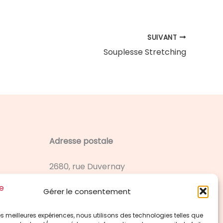
SUIVANT
Souplesse Stretching
Adresse postale
2680, rue Duvernay
Saint-Hubert (Québec) J3Y 4G8
Gérer le consentement
Contactez-nous
 les meilleures expériences, nous utilisons des technologies telles que
514 803-2800 (Ginette) ou