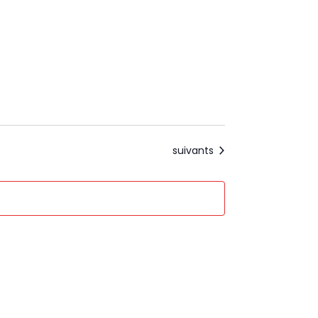
cours
suivants