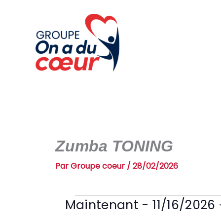
Aller
au
contenu
Zumba TONING
Par
Groupe coeur
/
28/02/2026
Maintenant
 - 
11/16/2026
cours
S