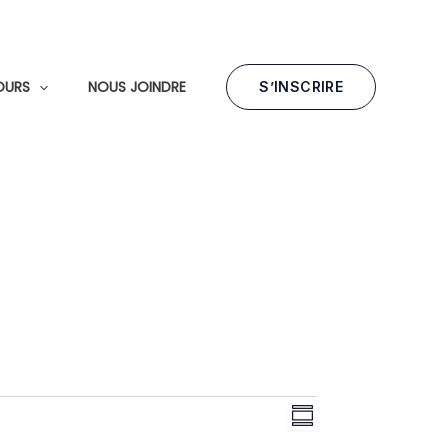
OURS
NOUS JOINDRE
S’INSCRIRE
N
N
R
a
a