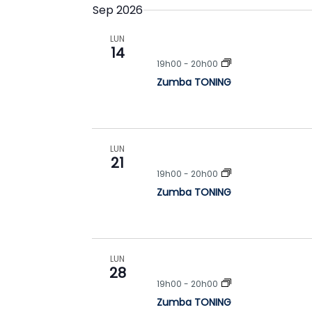
Sep 2026
é
l
e
LUN
14
c
19h00
-
20h00
t
i
Zumba TONING
o
n
n
e
z
LUN
21
l
19h00
-
20h00
a
d
Zumba TONING
a
t
e
LUN
28
19h00
-
20h00
Zumba TONING